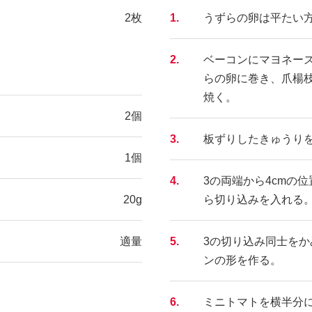
2枚
1.
うずらの卵は平たい
2.
ベーコンにマヨネー
らの卵に巻き、爪楊
焼く。
2個
3.
板ずりしたきゅうり
1個
4.
3の両端から4cmの
20g
ら切り込みを入れる
適量
5.
3の切り込み同士を
ンの形を作る。
6.
ミニトマトを横半分に