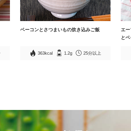
ベーコンとさつまいもの炊き込みご飯
エー
とベ
分
363kcal
1.2g
25分以上