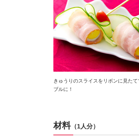
きゅうりのスライスをリボンに見たて
ブルに！
材料
（1人分）