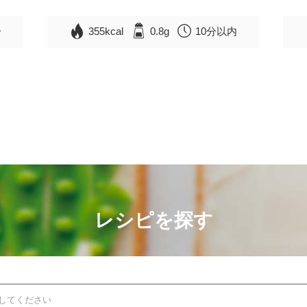
分
355kcal
0.8g
10分以内
レシピを探す