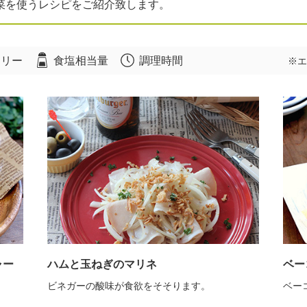
菜を使うレシピをご紹介致します。
ロリー
食塩相当量
調理時間
※エ
ャー
ハムと玉ねぎのマリネ
ベー
ビネガーの酸味が食欲をそそります。
ベー