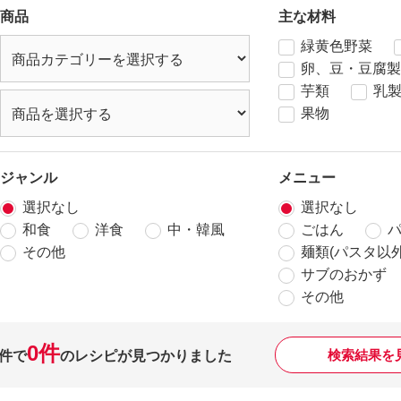
商品
主な材料
緑黄色野菜
卵、豆・豆腐製
芋類
乳
果物
ジャンル
メニュー
選択なし
選択なし
和食
洋食
中・韓風
ごはん
その他
麺類(パスタ以外
サブのおかず
その他
0件
検索結果を
件で
のレシピが見つかりました