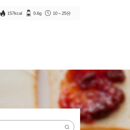
157kcal
0.6g
10～25分