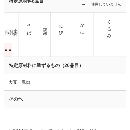
特定原材料8品目
─ ： 使用していません
くるみ
そば
えび
かに
落花生
小麦
卵
乳
●
●
―
―
―
―
―
―
特定原材料に準ずるもの（20品目）
大豆、豚肉
その他
―