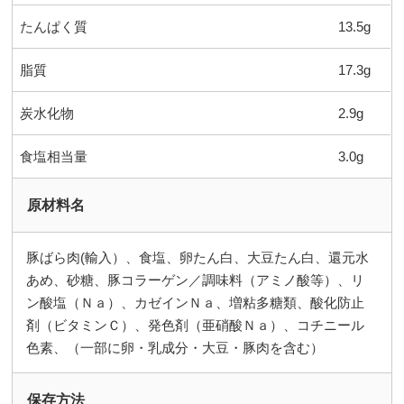
たんぱく質
13.5g
脂質
17.3g
炭水化物
2.9g
食塩相当量
3.0g
原材料名
豚ばら肉(輸入）、食塩、卵たん白、大豆たん白、還元水
あめ、砂糖、豚コラーゲン／調味料（アミノ酸等）、リ
ン酸塩（Ｎａ）、カゼインＮａ、増粘多糖類、酸化防止
剤（ビタミンＣ）、発色剤（亜硝酸Ｎａ）、コチニール
色素、（一部に卵・乳成分・大豆・豚肉を含む）
保存方法