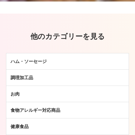
他のカテゴリーを見る
ハム・ソーセージ
ハム
調理加工品
ソーセージ
ハンバーグ
ベーコン
お肉
ミートボール
焼豚
牛肉
チキン加工品
その他
食物アレルギー対応商品
豚肉
中華・アジア総菜
鶏肉
パン・ピザ
健康食品
羊肉
常温食品