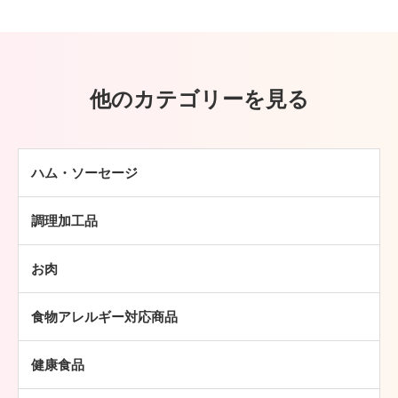
他のカテゴリーを見る
ハム・ソーセージ
ハム
調理加工品
ソーセージ
ハンバーグ
ベーコン
お肉
ミートボール
焼豚
牛肉
チキン加工品
その他
食物アレルギー対応商品
豚肉
中華・アジア総菜
鶏肉
パン・ピザ
健康食品
羊肉
常温食品