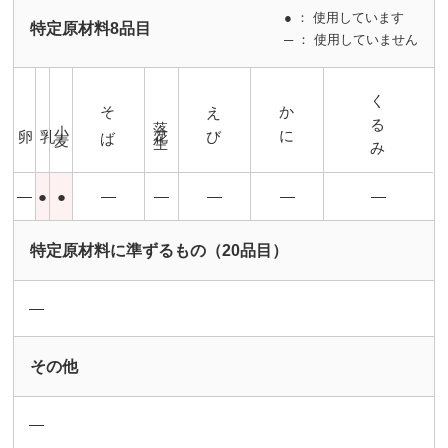
● ： 使用しています
特定原材料8品目
─ ： 使用していません
くるみ
そば
えび
かに
落花生
小麦
卵
乳
―
●
●
―
―
―
―
―
特定原材料に準ずるもの（20品目）
―
その他
―