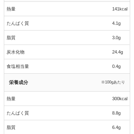
熱量
141kcal
たんぱく質
4.1g
脂質
3.0g
炭水化物
24.4g
食塩相当量
0.4g
栄養成分
※100gあたり
熱量
300kcal
たんぱく質
8.8g
脂質
6.4g