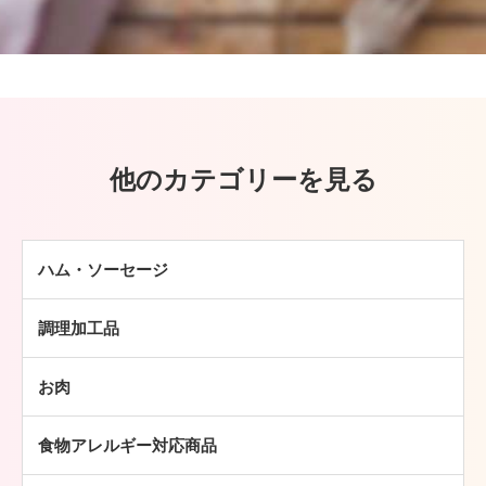
他のカテゴリーを見る
ハム・ソーセージ
ハム
調理加工品
ソーセージ
ハンバーグ
ベーコン
お肉
ミートボール
焼豚
牛肉
チキン加工品
その他
食物アレルギー対応商品
豚肉
中華・アジア総菜