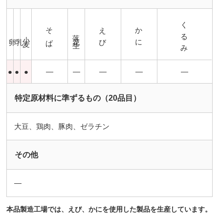
くるみ
そば
えび
かに
落花生
小麦
卵
乳
●
●
●
―
―
―
―
―
特定原材料に準ずるもの（20品目）
大豆、鶏肉、豚肉、ゼラチン
その他
―
本品製造工場では、えび、かにを使用した製品を生産しています。