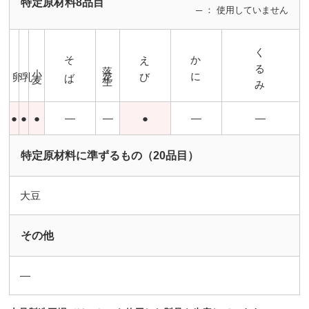
特定原材料8品目
─ ： 使用していません
くるみ
そば
えび
かに
落花生
小麦
卵
乳
●
●
●
―
―
●
―
―
特定原材料に準ずるもの（20品目）
大豆
その他
―