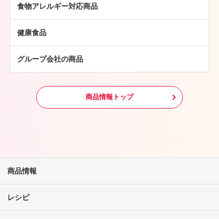
チキン加工品
その他
食物アレルギー対応商品
豚肉
中華・アジア総菜
鶏肉
パン・ピザ
健康食品
羊肉
常温食品
グループ会社の商品
冷凍食品
その他
商品情報トップ
商品情報
レシピ