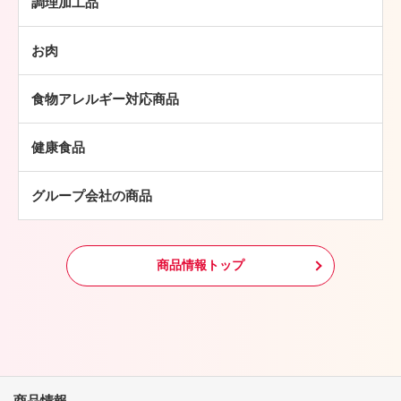
調理加工品
ソーセージ
ハンバーグ
ベーコン
お肉
ミートボール
焼豚
牛肉
チキン加工品
その他
食物アレルギー対応商品
豚肉
中華・アジア総菜
鶏肉
パン・ピザ
健康食品
羊肉
常温食品
グループ会社の商品
冷凍食品
その他
商品情報トップ
商品情報