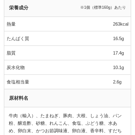
栄養成分
※1個（標準160g）あたり
熱量
263kcal
たんぱく質
16.5g
脂質
17.4g
炭水化物
10.1g
食塩相当量
2.6g
原材料名
牛肉（輸入）、たまねぎ、豚肉、大根、しょう油、パン
粉、醸造酢、砂糖、れんこん、食塩、ぶどう糖、水あ
め、卵白末、かつお節調味液、卵白液、香辛料、すだち