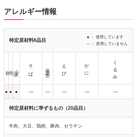
アレルギー情報
● ： 使用しています
特定原材料8品目
─ ： 使用していません
くるみ
そば
えび
かに
落花生
小麦
卵
乳
●
●
●
―
―
―
―
―
特定原材料に準ずるもの（20品目）
牛肉、大豆、鶏肉、豚肉、ゼラチン