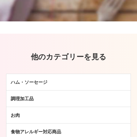
他のカテゴリーを見る
ハム・ソーセージ
ハム
調理加工品
ソーセージ
ハンバーグ
ベーコン
お肉
ミートボール
焼豚
牛肉
チキン加工品
その他
食物アレルギー対応商品
豚肉