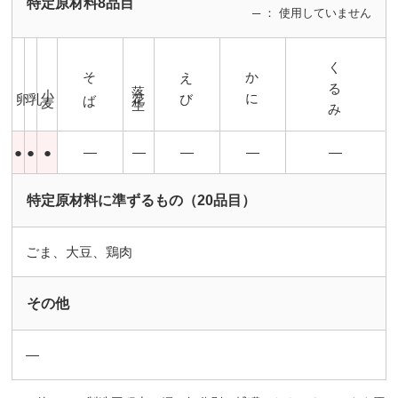
特定原材料8品目
─ ： 使用していません
くるみ
そば
えび
かに
落花生
小麦
卵
乳
●
●
●
―
―
―
―
―
特定原材料に準ずるもの（20品目）
ごま、大豆、鶏肉
その他
―