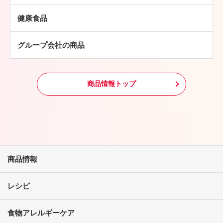
中華・アジア総菜
鶏肉
パン・ピザ
健康食品
羊肉
常温食品
グループ会社の商品
冷凍食品
その他
商品情報トップ
商品情報
レシピ
食物アレルギーケア