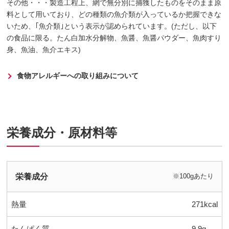
その他・・・製造工程上、網で無分別に捕獲したものをそのまま原
料として用いており、どの種類の魚介類が入っているか把握できな
いため、｢魚介類｣という表示が認められています。(ただし、以下
の食品に限る。たん白加水分解物、魚醤、魚醤パウダー、魚肉すり
身、魚油、魚介エキス)
食物アレルギーへの取り組みについて
栄養成分・原材料等
栄養成分
※100gあたり
熱量
271kcal
たんぱく質
9.9g