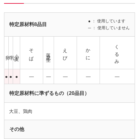
● ： 使用しています
特定原材料8品目
─ ： 使用していません
くるみ
そば
えび
かに
落花生
小麦
卵
乳
●
●
●
―
―
―
―
―
特定原材料に準ずるもの（20品目）
大豆、鶏肉
その他