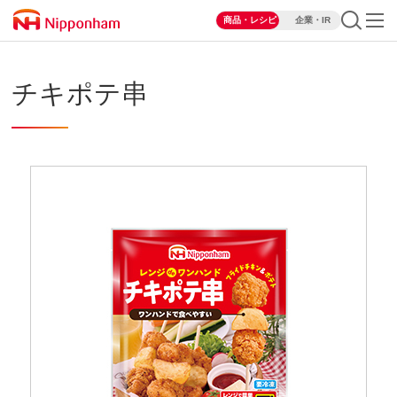
商品・レシピ
企業・IR
チキポテ串