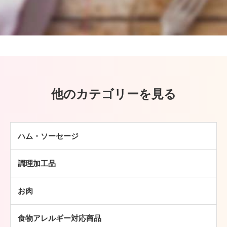
他のカテゴリーを見る
ハム・ソーセージ
ハム
調理加工品
ソーセージ
ハンバーグ
ベーコン
お肉
ミートボール
焼豚
牛肉
チキン加工品
その他
食物アレルギー対応商品
豚肉