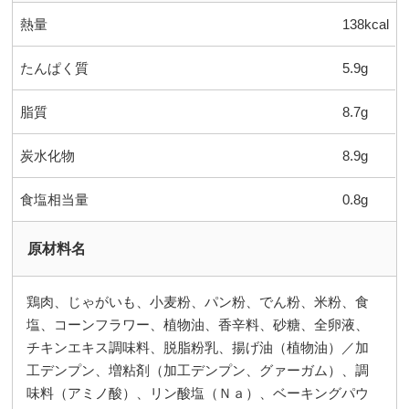
熱量
138kcal
たんぱく質
5.9g
脂質
8.7g
炭水化物
8.9g
食塩相当量
0.8g
原材料名
鶏肉、じゃがいも、小麦粉、パン粉、でん粉、米粉、食
塩、コーンフラワー、植物油、香辛料、砂糖、全卵液、
チキンエキス調味料、脱脂粉乳、揚げ油（植物油）／加
工デンプン、増粘剤（加工デンプン、グァーガム）、調
味料（アミノ酸）、リン酸塩（Ｎａ）、ベーキングパウ