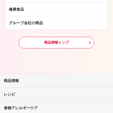
中華・アジア総菜
鶏肉
パン・ピザ
健康食品
羊肉
常温食品
グループ会社の商品
冷凍食品
その他
商品情報トップ
商品情報
レシピ
食物アレルギーケア