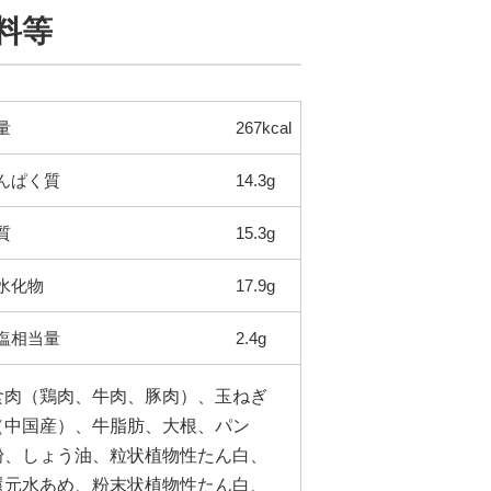
料等
量
267kcal
んぱく質
14.3g
質
15.3g
水化物
17.9g
塩相当量
2.4g
食肉（鶏肉、牛肉、豚肉）、玉ねぎ
（中国産）、牛脂肪、大根、パン
粉、しょう油、粒状植物性たん白、
還元水あめ、粉末状植物性たん白、