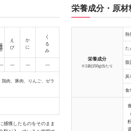
栄養成分・原材
くるみ
熱
えび
かに
落花生
た
栄養成分
脂
―
―
―
―
※1袋(150g)当たり
炭
、鶏肉、豚肉、りんご、ゼラ
食
に捕獲したものをそのまま