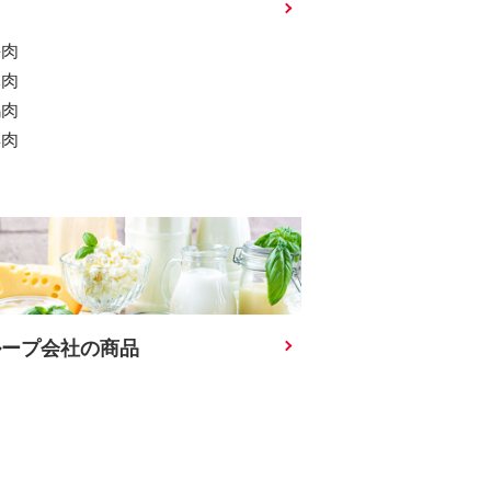
肉
牛肉
豚肉
鶏肉
羊肉
ループ会社の商品