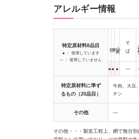
アレルギー情報
そば
特定原材料8品目
小麦
卵
乳
● ： 使用しています
─ ： 使用していません
●
●
●
―
特定原材料に準ず
牛肉、大豆
チン
るもの（20品目）
その他
―
その他・・・製造工程上、網で無分別