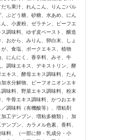
すだち果汁、れんこん、りんごパル
プ、ぶどう糖、砂糖、水あめ、にん
じん、小麦粉、ゼラチン、ビーフエ
キス調味料、ゆず皮ペースト、醸造
酢、おから、みりん、卵白末、しょ
うが、食塩、ポークエキス、植物
油、にんにく、香辛料、みそ、牛
乳、調味エキス、デキストリン、酵
母エキス、酵母エキス調味料、たん
白加水分解物、ビーフオニオンエキ
ス調味料、野菜エキス調味料、粉末
酢、牛骨エキス調味料、かつおエキ
ス／調味料（有機酸等）、増粘剤
（加工デンプン、増粘多糖類）、加
工デンプン、カラメル色素、香料、
酸味料、（一部に卵・乳成分・小