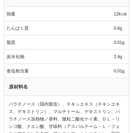
熱量
12kcal
たんぱく質
0.6g
脂質
0.01g
炭水化物
2.4g
食塩相当量
0.01g
原材料名
パラチノース（国内製造）、チキンエキス（チキンエキ
ス、デキストリン）、マルチトール、デキストリン、パ
ラチノース加熱物／香料、微粒二酸化ケイ素、ＤＬ－リ
ンゴ酸、クエン酸、甘味料（アスパルテーム・Ｌ－フェ