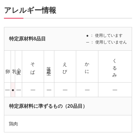
アレルギー情報
● ： 使用しています
特定原材料8品目
─ ： 使用していません
くるみ
そば
えび
かに
落花生
小麦
卵
乳
―
●
―
―
―
―
―
―
特定原材料に準ずるもの（20品目）
鶏肉