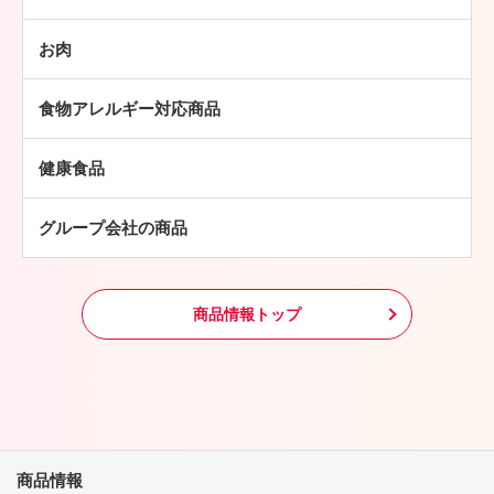
ソーセージ
ハンバーグ
ベーコン
お肉
ミートボール
焼豚
牛肉
チキン加工品
その他
食物アレルギー対応商品
豚肉
中華・アジア総菜
鶏肉
パン・ピザ
健康食品
羊肉
常温食品
グループ会社の商品
冷凍食品
その他
商品情報トップ
商品情報