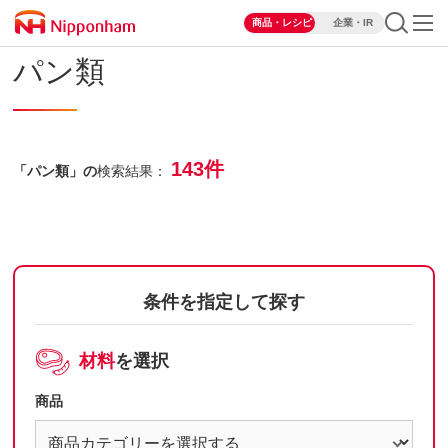
商品・レシピ
企業・IR
パン類
143件
「パン類」の
検索結果：
条件を指定して探す
材料
を選択
商品