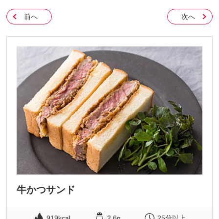
前へ
次へ
牛かつサンド
919kcal
2.6g
25分以上