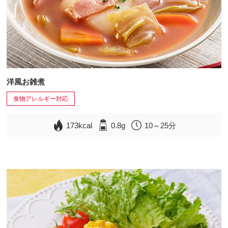
洋風お雑煮
食物アレルギー対応
173kcal
0.8g
10～25分