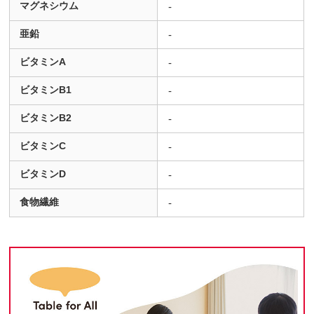
マグネシウム
-
亜鉛
-
ビタミンA
-
ビタミンB1
-
ビタミンB2
-
ビタミンC
-
ビタミンD
-
食物繊維
-