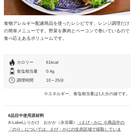
食物アレルギー配慮商品を使ったレシピです。レンジ調理だけ
の簡単メニューです。野菜を豚肉とベーコンで巻いているので
食べ応えあるボリュームです。
カロリー
61kcal
食塩相当量
0.4g
調理時間
10～25分
エネルギー、食塩相当量は1人分の値です。
8品目中使用原材料
A-Labelふりかけ おかか（永谷園）
（えび・かに ※商品中の
「のり」については、えび・かにの生息区域で採取していま