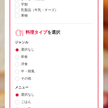
芋類
乳製品（牛乳・チーズ）
果物
料理タイプ
を選択
ジャンル
選択なし
和食
洋食
中・韓風
その他
メニュー
選択なし
ごはん