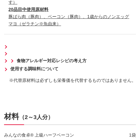
す）
20品目中使用原材料
豚ばら肉（豚肉）、ベーコン（豚肉）、1歳からのノンエッグ
マヨ（ゼラチン※魚由来）
食物アレルギー対応レシピの考え方
使用する調味料について
代替原材料は必ずしも栄養価を代替するものではありません。
材料
（2～3人分）
みんなの食卓® 上級ハーフベーコン
1袋