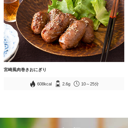
宮崎風肉巻きおにぎり
608kcal
2.6g
10～25分