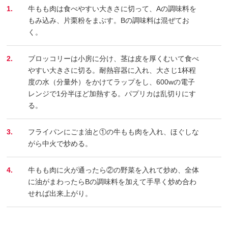
1.
牛もも肉は食べやすい大きさに切って、Aの調味料を
もみ込み、片栗粉をまぶす。Bの調味料は混ぜてお
く。
2.
ブロッコリーは小房に分け、茎は皮を厚くむいて食べ
やすい大きさに切る。耐熱容器に入れ、大さじ1杯程
度の水（分量外）をかけてラップをし、600wの電子
レンジで1分半ほど加熱する。パプリカは乱切りにす
る。
3.
フライパンにごま油と①の牛もも肉を入れ、ほぐしな
がら中火で炒める。
4.
牛もも肉に火が通ったら②の野菜を入れて炒め、全体
に油がまわったらBの調味料を加えて手早く炒め合わ
せれば出来上がり。