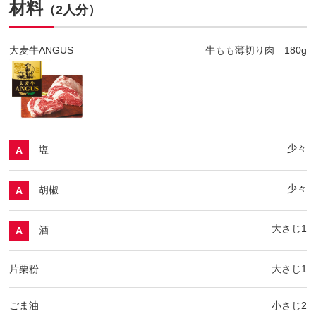
材料
（2人分）
大麦牛ANGUS
牛もも薄切り肉 180g
少々
塩
A
少々
胡椒
A
大さじ1
酒
A
片栗粉
大さじ1
ごま油
小さじ2