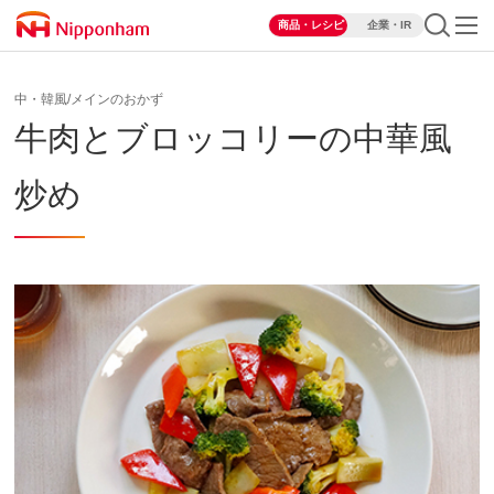
商品・レシピ
企業・IR
中・韓風/メインのおかず
牛肉とブロッコリーの中華風
炒め