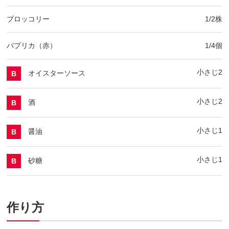
ブロッコリー
1/2株
パプリカ（赤）
1/4個
小さじ2
オイスターソース
B
小さじ2
酒
B
小さじ1
醤油
B
小さじ1
砂糖
B
作り方