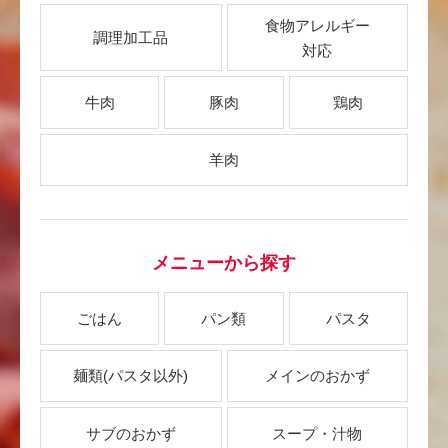
食物アレルギー
調理加工品
対応
牛肉
豚肉
鶏肉
羊肉
メニューから探す
ごはん
パン類
パスタ
麺類
(パスタ以外)
メインのおかず
サブのおかず
スープ・汁物