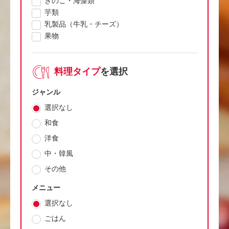
きのこ・海藻類
芋類
乳製品（牛乳・チーズ）
果物
料理タイプ
を選択
ジャンル
選択なし
和食
洋食
中・韓風
その他
メニュー
選択なし
ごはん