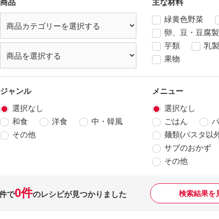
商品
主な材料
緑黄色野菜
卵、豆・豆腐製
芋類
乳
果物
ジャンル
メニュー
選択なし
選択なし
和食
洋食
中・韓風
ごはん
その他
麺類(パスタ以外
サブのおかず
その他
0件
検索結果を
件で
のレシピが見つかりました