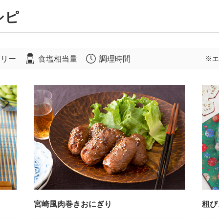
シピ
ロリー
食塩相当量
調理時間
※エ
宮崎風肉巻きおにぎり
粗び