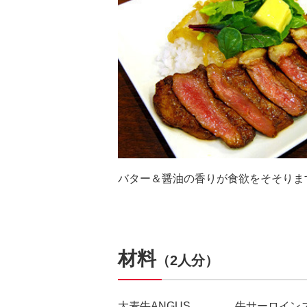
バター＆醤油の香りが食欲をそそりま
材料
（2人分）
大麦牛ANGUS
牛サーロインス