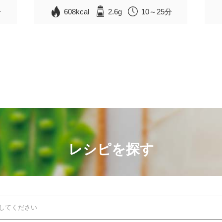
分
608kcal
2.6g
10～25分
レシピを探す