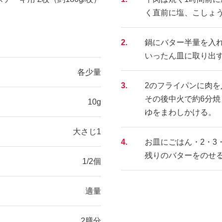
く直前に塩、こしょ
2.
鍋にバター半量を入
いったん皿に取り出
各少量
3.
2のフライパンに肉
その後中火で約6分
10g
ゆをまわしかける。
大さじ1
4.
お皿にごはん・2・3
残りのバターをのせ
1/2個
適量
2膳分