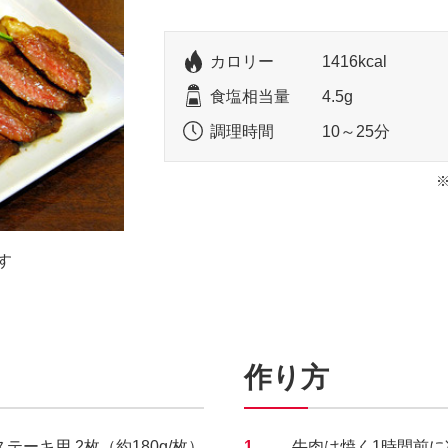
カロリー
1416kcal
食塩相当量
4.5g
調理時間
10～25分
す
作り方
テーキ用 2枚（約180g/枚）
1.
牛肉は焼く1時間前