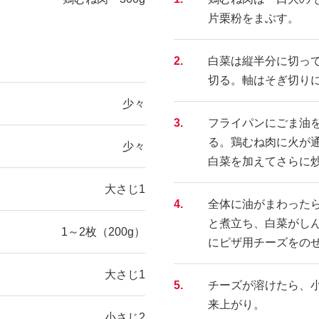
片栗粉をまぶす。
2.
白菜は縦半分に切っ
切る。軸はそぎ切り
少々
3.
フライパンにごま油
る。鶏むね肉に火が
少々
白菜を加えてさらに
大さじ1
4.
全体に油がまわった
と煮立ち、白菜がし
1～2枚（200g）
にピザ用チーズをの
大さじ1
5.
チーズが溶けたら、
来上がり。
小さじ2