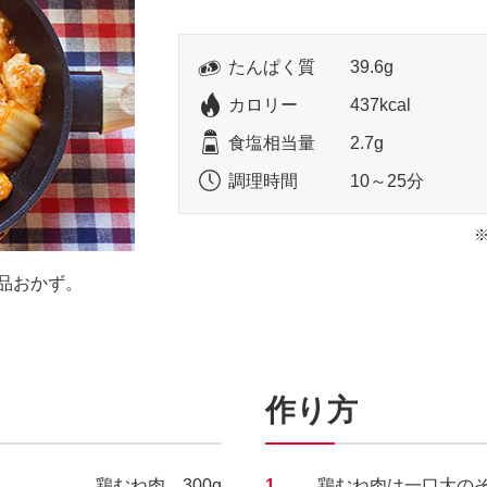
たんぱく質
39.6g
カロリー
437kcal
食塩相当量
2.7g
調理時間
10～25分
品おかず。
作り方
鶏むね肉 300g
1.
鶏むね肉は一口大の