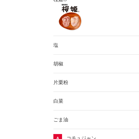
塩
胡椒
片栗粉
白菜
ごま油
コチュジャン
A