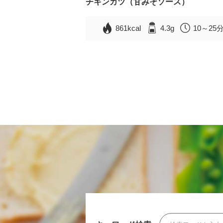
チキンカツ（甘みそソース）
861kcal
4.3g
10～25