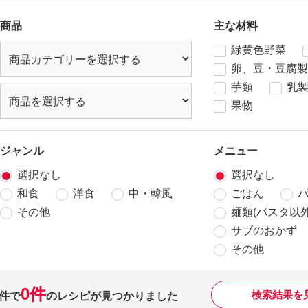
商品
主な材料
緑黄色野菜
卵、豆・豆腐製
芋類
乳
果物
ジャンル
メニュー
選択なし
選択なし
和食
洋食
中・韓風
ごはん
その他
麺類(パスタ以外
サブのおかず
その他
0件
検索結果を
件で
のレシピが見つかりました