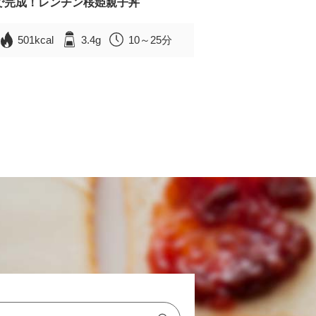
で完成！レンチン桜姫親子丼
501kcal
3.4g
10～25分