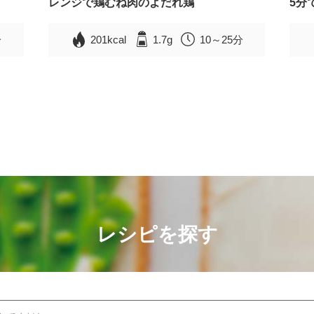
レンジで鶏むね肉のよだれ鶏
5分
分
201kcal
1.7g
10～25分
レシピを探す