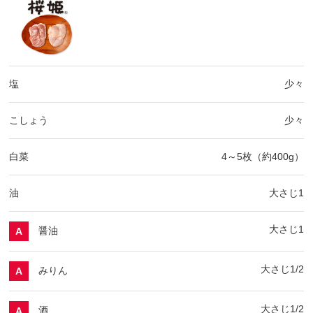
塩
少々
こしょう
少々
白菜
4～5枚（約400g）
油
大さじ1
大さじ1
醤油
A
大さじ1/2
みりん
A
大さじ1/2
酒
A