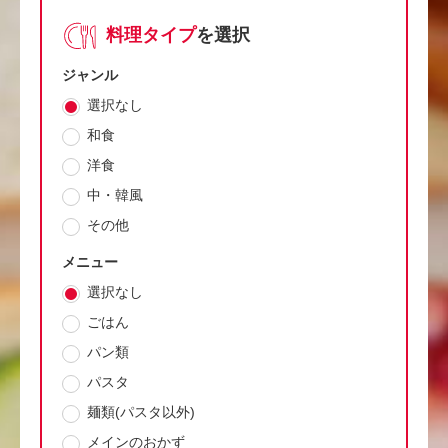
料理タイプ
を選択
ジャンル
選択なし
和食
洋食
中・韓風
その他
メニュー
選択なし
ごはん
パン類
パスタ
麺類(パスタ以外)
メインのおかず