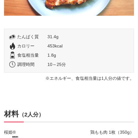
たんぱく質
31.4g
カロリー
453kcal
食塩相当量
1.8g
調理時間
10～25分
エネルギー、食塩相当量は1人分の値です。
材料
（2人分）
桜姫®
鶏もも肉 1枚（350g）