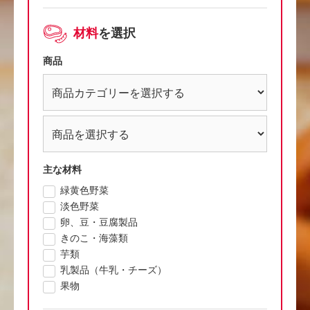
材料
を選択
商品
主な材料
緑黄色野菜
淡色野菜
卵、豆・豆腐製品
きのこ・海藻類
芋類
乳製品（牛乳・チーズ）
果物