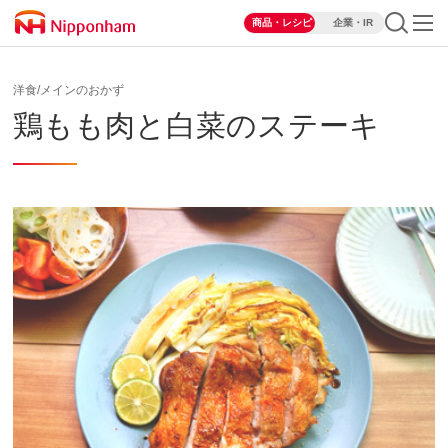
商品・レシピ
企業・IR
洋食/メインのおかず
鶏もも肉と白菜のステーキ