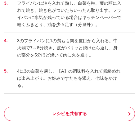
3.
フライパンに油を入れて熱し、白菜を軸、葉の順に入
れて焼き、焼き色がついたらいったん取り出す。フラ
イパンに水気が残っている場合はキッチンペーパーで
軽くふきとり、油を少々足す（分量外）。
4.
3のフライパンに1の鶏もも肉を皮目から入れる。中
火弱で7～8分焼き、皮がパリッと焼けたら返し、身
の部分を5分ほど焼いて肉に火を通す。
5.
4に3の白菜を戻し、【A】の調味料を入れて煮絡めれ
ば出来上がり。お好みですだちを添え、七味をかけ
る。
レシピを共有する