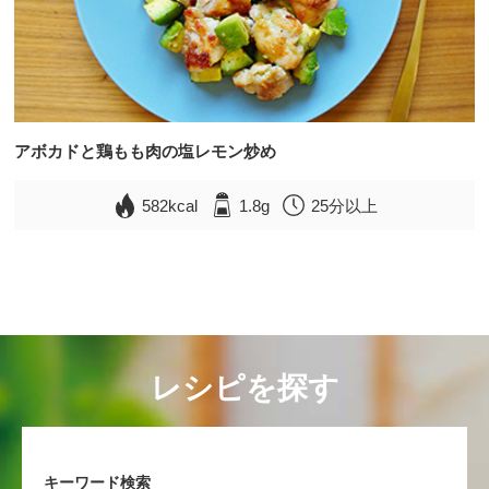
アボカドと鶏もも肉の塩レモン炒め
582kcal
1.8g
25分以上
レシピを探す
キーワード検索