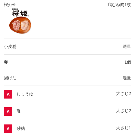
桜姫®
鶏むね肉1枚
小麦粉
適量
卵
1個
揚げ油
適量
大さじ2
しょうゆ
A
大さじ2
酢
A
大さじ1
砂糖
A