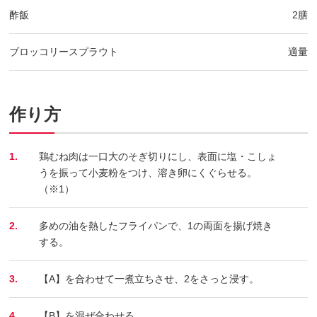
酢飯
2膳
ブロッコリースプラウト
適量
作り方
1.
鶏むね肉は一口大のそぎ切りにし、表面に塩・こしょ
うを振って小麦粉をつけ、溶き卵にくぐらせる。
（※1）
2.
多めの油を熱したフライパンで、1の両面を揚げ焼き
する。
3.
【A】を合わせて一煮立ちさせ、2をさっと浸す。
4.
【B】を混ぜ合わせる。