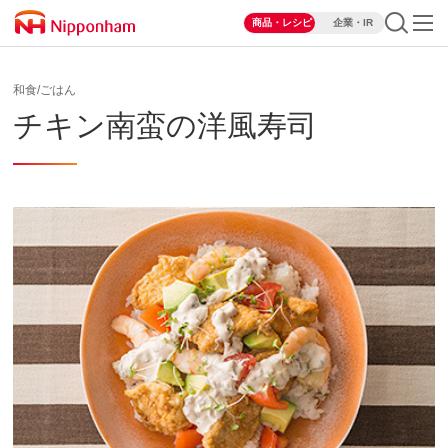
商品・レシピ
企業・IR
和食/ごはん
チキン南蛮の洋風寿司