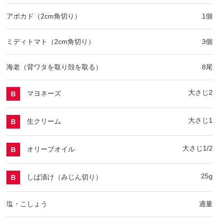
アボカド（2cm角切り）
1個
ミディトマト（2cm角切り）
3個
海老（背ワタを取り殻を取る）
8尾
大さじ2
マヨネーズ
B
大さじ1
生クリーム
B
大さじ1/2
オリーブオイル
B
25g
しば漬け（みじん切り）
B
塩・こしょう
適量