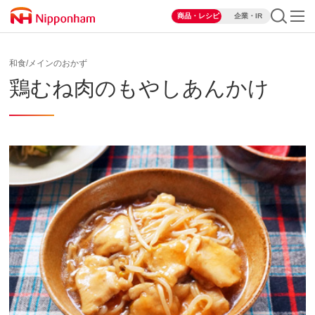
商品・レシピ
企業・IR
和食/メインのおかず
鶏むね肉のもやしあんかけ