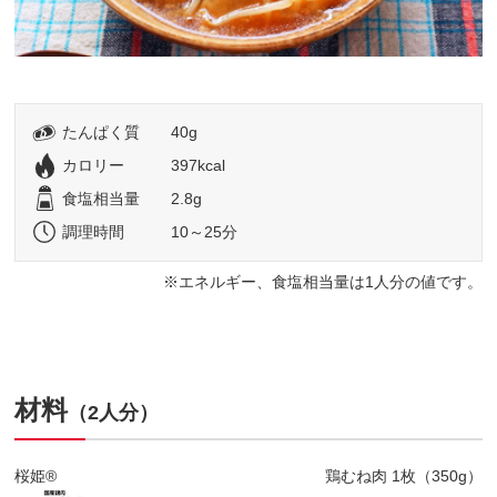
たんぱく質
40g
カロリー
397kcal
食塩相当量
2.8g
調理時間
10～25分
エネルギー、食塩相当量は1人分の値です。
材料
（2人分）
桜姫®
鶏むね肉 1枚（350g）