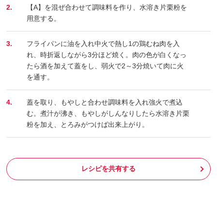
2.
【A】を混ぜ合わせて調味料を作り、水溶き片栗粉を
用意する。
3.
フライパンに油を入れ中火で熱し1の鶏むね肉を入
れ、時折返しながら3分ほど焼く。肉の色が白くなっ
たら酒を加えて蓋をし、弱火で2～3分焼いて肉に火
を通す。
4.
蓋を取り、もやしと合わせ調味料を入れ強火で煮込
む。煮汁が沸き、もやしがしんなりしたら水溶き片栗
粉を加え、とろみがつけば出来上がり。
レシピを共有する