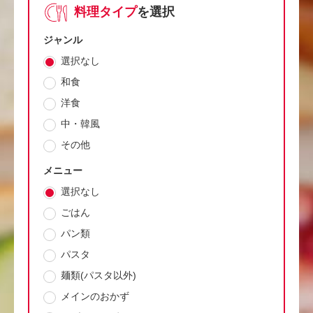
料理タイプ
を選択
ジャンル
選択なし
和食
洋食
中・韓風
その他
メニュー
選択なし
ごはん
パン類
パスタ
麺類(パスタ以外)
メインのおかず