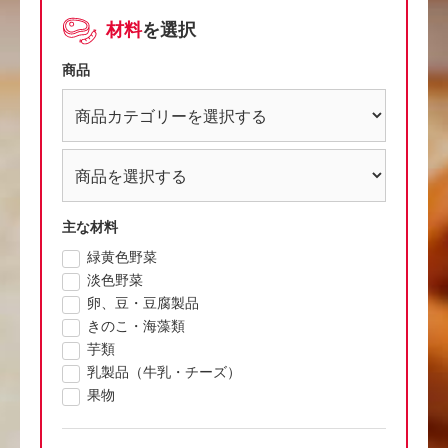
材料
を選択
商品
主な材料
緑黄色野菜
淡色野菜
卵、豆・豆腐製品
きのこ・海藻類
芋類
乳製品（牛乳・チーズ）
果物