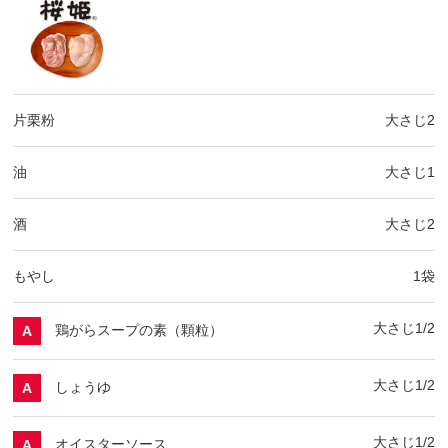
片栗粉
大さじ2
油
大さじ1
酒
大さじ2
もやし
1袋
大さじ1/2
鶏がらスープの素（顆粒）
A
大さじ1/2
しょうゆ
A
大さじ1/2
オイスターソース
A