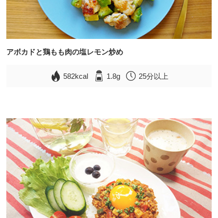
アボカドと鶏もも肉の塩レモン炒め
582kcal
1.8g
25分以上