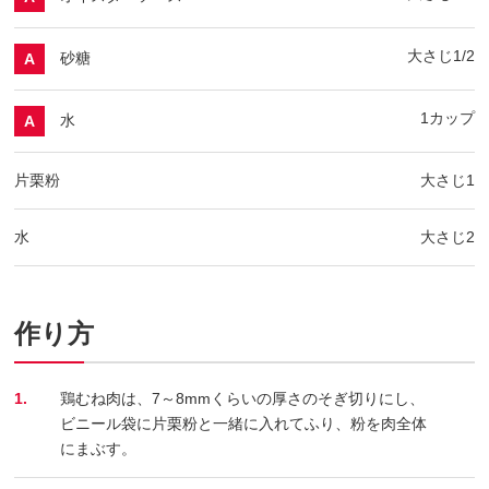
大さじ1/2
砂糖
A
1カップ
水
A
片栗粉
大さじ1
水
大さじ2
作り方
1.
鶏むね肉は、7～8mmくらいの厚さのそぎ切りにし、
ビニール袋に片栗粉と一緒に入れてふり、粉を肉全体
にまぶす。