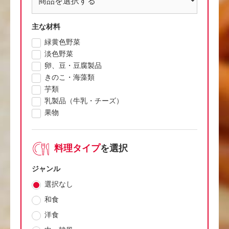
主な材料
緑黄色野菜
淡色野菜
卵、豆・豆腐製品
きのこ・海藻類
芋類
乳製品（牛乳・チーズ）
果物
料理タイプ
を選択
ジャンル
選択なし
和食
洋食