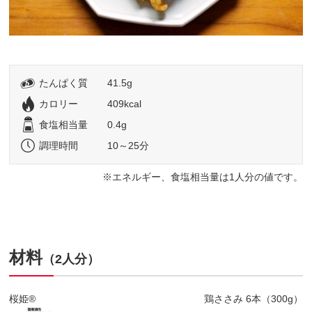
たんぱく質
41.5g
カロリー
409kcal
食塩相当量
0.4g
調理時間
10～25分
エネルギー、食塩相当量は1人分の値です。
材料
（2人分）
桜姫®
鶏ささみ 6本（300g）