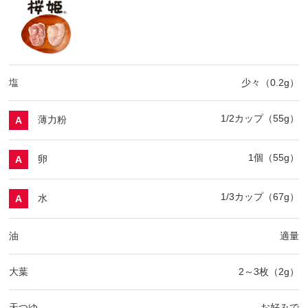
塩
少々（0.2g）
1/2カップ（55g）
薄力粉
A
1個（55g）
卵
A
1/3カップ（67g）
水
A
油
適量
大葉
2～3枚（2g）
天つゆ
お好みで