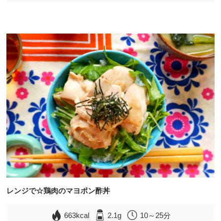
レンジで☆鶏肉のマヨポン酢丼
663kcal
2.1g
10～25分