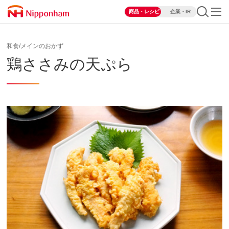
商品・レシピ
企業・IR
和食/メインのおかず
鶏ささみの天ぷら