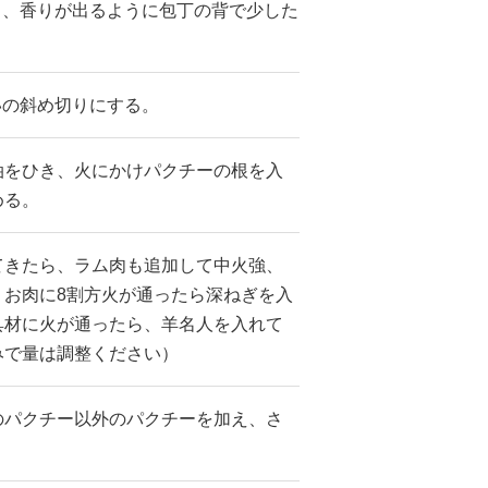
り、香りが出るように包丁の背で少した
いの斜め切りにする。
油をひき、火にかけパクチーの根を入
める。
てきたら、ラム肉も追加して中火強、
。お肉に8割方火が通ったら深ねぎを入
具材に火が通ったら、羊名人を入れて
みで量は調整ください）
のパクチー以外のパクチーを加え、さ