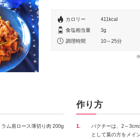
カロリー
411kcal
食塩相当量
3g
調理時間
10～25分
作り方
ラム肩ロース薄切り肉 200g
1.
パクチーは、2～3c
として葉の方をメイ