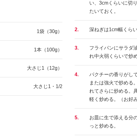
い、3cmくらいに切
たいておく。
2.
深ねぎは1cm幅くら
1袋（30g）
3.
フライパンにサラダ
1本（100g）
れ中火弱くらいで炒
大さじ1（12g）
4.
パクチーの香りがし
または強火で炒める
大さじ1・1/2
れてさらに炒める。
軽く炒める。（お好
5.
お皿に生で添える分
っと炒める。