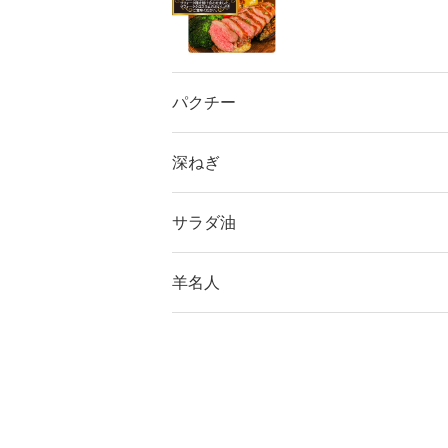
パクチー
深ねぎ
サラダ油
羊名人