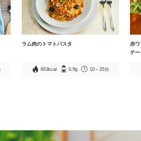
ラム肉のトマトパスタ
赤ワ
テー
内
653kcal
0.9g
10～25分