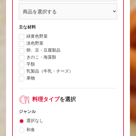
主な材料
緑黄色野菜
淡色野菜
卵、豆・豆腐製品
きのこ・海藻類
芋類
乳製品（牛乳・チーズ）
果物
料理タイプ
を選択
ジャンル
選択なし
和食