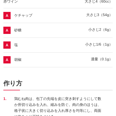
赤ワイン
大さじ4（60cc）
大さじ3（54g）
ケチャップ
A
小さじ2（6g）
砂糖
A
小さじ1/6（1g）
塩
A
適量（0.1g）
胡椒
A
作り方
1.
鶏むね肉は、包丁の先端を皮に突き刺すようにして数
か所切り込みを入れ、縮みを防ぐ。肉の身のほうは、
格子状に大きく切り込みを入れ厚さを均等にし、両面