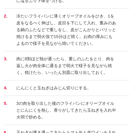
に塩をふり下味をつける。
2.
冷たいフライパンに薄くオリーブオイルをひき、1を
皮をなるべく伸ばし、皮目を下にして入れ、重みのあ
る鍋のふたなどで重しをし、皮がこんがりとパリッと
焼けるまで弱火強で15分ほど焼く。お肉の厚みにも
よるので様子を見ながら焼いてください。
3.
肉に8割ほど熱が通ったら、重しのふたをとり、肉を
返し火が肉全体に通るまで弱火で様子を見ながら焼
く。焼けたら、いったん別皿に取り出しておく。
4.
にんにくと玉ねぎはみじん切りにする。
5.
3の肉を取り出した後のフライパンにオリーブオイル
とにんにくを熱し、香りがしてきたら玉ねぎを入れ中
火弱で炒める。
6.
玉ねぎが透き通ってきたらトマト缶と赤ワインを入れ