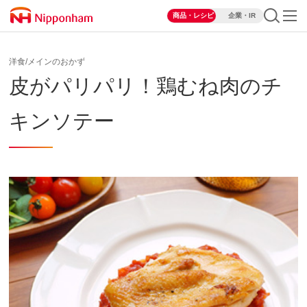
商品・レシピ
企業・IR
洋食/メインのおかず
皮がパリパリ！鶏むね肉のチ
キンソテー