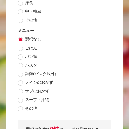
洋食
中・韓風
その他
メニュー
選択なし
ごはん
パン類
パスタ
麺類(パスタ以外)
メインのおかず
サブのおかず
スープ・汁物
その他
0件