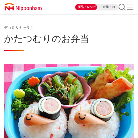
商品・レシピ
企業・IR
デコ弁＆キャラ弁
かたつむりのお弁当