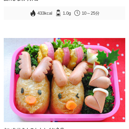
433kcal
1.0g
10～25分