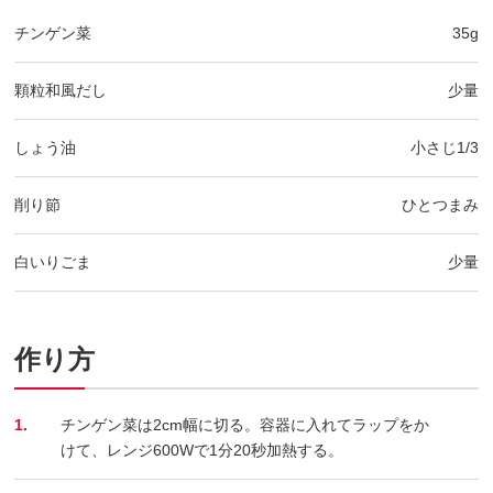
チンゲン菜
35g
顆粒和風だし
少量
しょう油
小さじ1/3
削り節
ひとつまみ
白いりごま
少量
作り方
1.
チンゲン菜は2cm幅に切る。容器に入れてラップをか
けて、レンジ600Wで1分20秒加熱する。