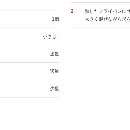
2.
熱したフライパンに
1個
大きく混ぜながら形
小さじ1
適量
適量
少量