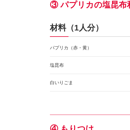
③ パプリカの塩昆布
材料（1人分）
パプリカ（赤・黄）
塩昆布
白いりごま
④ もりつけ