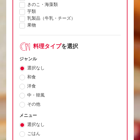
きのこ・海藻類
芋類
乳製品（牛乳・チーズ）
果物
料理タイプ
を選択
ジャンル
選択なし
和食
洋食
中・韓風
その他
メニュー
選択なし
ごはん