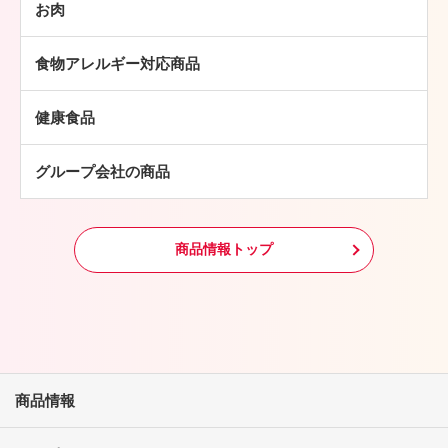
お肉
ミートボール
焼豚
牛肉
チキン加工品
その他
食物アレルギー対応商品
豚肉
中華・アジア総菜
鶏肉
パン・ピザ
健康食品
羊肉
常温食品
グループ会社の商品
冷凍食品
その他
商品情報トップ
商品情報