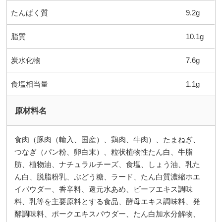
たんぱく質
9.2g
脂質
10.1g
炭水化物
7.6g
食塩相当量
1.1g
原材料名
食肉（豚肉（輸入、国産）、鶏肉、牛肉）、たまねぎ、
つなぎ（パン粉、卵白末）、粒状植物性たん白、牛脂
肪、植物油、ナチュラルチーズ、食塩、しょう油、乳た
ん白、脱脂粉乳、ぶどう糖、ラード、たん白質濃縮ホエ
イパウダー、香辛料、還元水あめ、ビーフエキス調味
料、乳等を主要原料とする食品、酵母エキス調味料、発
酵調味料、ポークエキスパウダー、たん白加水分解物、