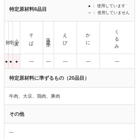
● ： 使用しています
特定原材料8品目
─ ： 使用していません
くるみ
そば
えび
かに
落花生
小麦
卵
乳
●
●
●
―
―
―
―
―
特定原材料に準ずるもの（20品目）
牛肉、大豆、鶏肉、豚肉
その他
―