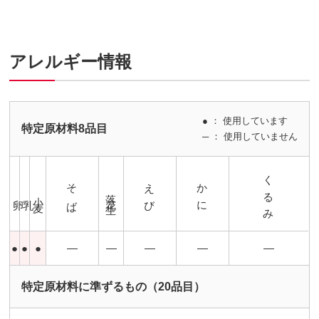
アレルギー情報
● ： 使用しています
特定原材料8品目
─ ： 使用していません
くるみ
そば
えび
かに
落花生
小麦
卵
乳
●
●
●
―
―
―
―
―
特定原材料に準ずるもの（20品目）