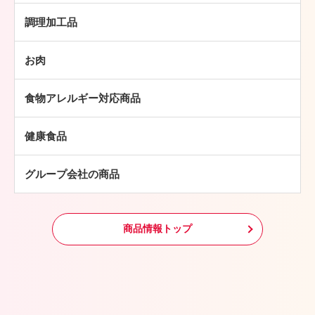
ハム
調理加工品
ソーセージ
ハンバーグ
ベーコン
お肉
ミートボール
焼豚
牛肉
チキン加工品
その他
食物アレルギー対応商品
豚肉
中華・アジア総菜
鶏肉
パン・ピザ
健康食品
羊肉
常温食品
グループ会社の商品
冷凍食品
その他
商品情報トップ