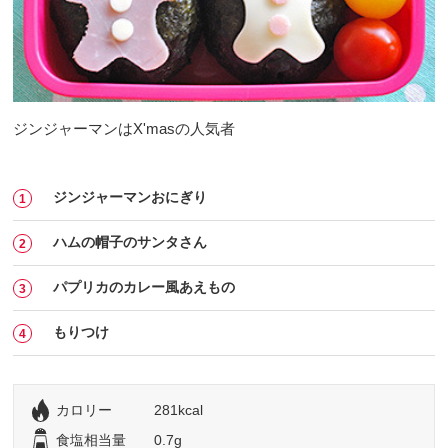
ジンジャーマンはX'masの人気者
ジンジャーマンおにぎり
ハムの帽子のサンタさん
パプリカのカレー風あえもの
もりつけ
カロリー
281kcal
食塩相当量
0.7g