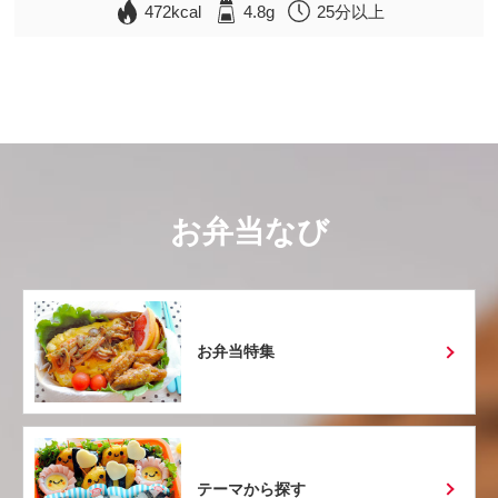
472kcal
4.8g
25分以上
お弁当なび
お弁当特集
テーマから探す