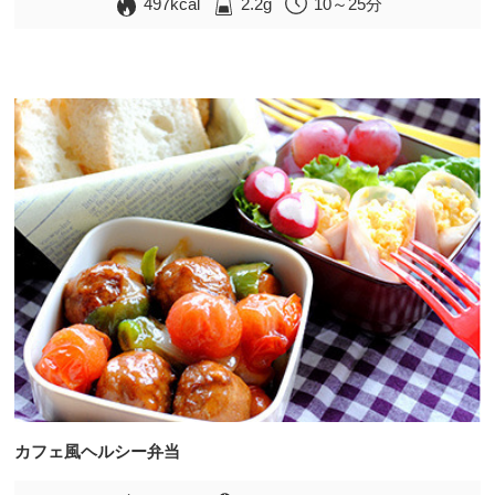
497kcal
2.2g
10～25分
カフェ風ヘルシー弁当