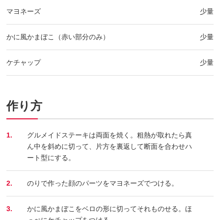
マヨネーズ
少量
かに風かまぼこ（赤い部分のみ）
少量
ケチャップ
少量
作り方
1.
グルメイドステーキは両面を焼く。粗熱が取れたら真
ん中を斜めに切って、片方を裏返して断面を合わせハ
ート型にする。
2.
のりで作った顔のパーツをマヨネーズでつける。
3.
かに風かまぼこをベロの形に切ってそれものせる。ほ
っぺにケチャップをつける。