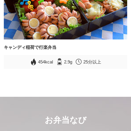
キャンディ稲荷で行楽弁当
454kcal
2.9g
25分以上
お弁当なび