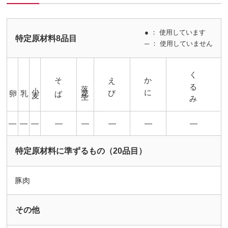
● ： 使用しています
特定原材料8品目
─ ： 使用していません
くるみ
そば
えび
かに
落花生
小麦
卵
乳
―
―
―
―
―
―
―
―
特定原材料に準ずるもの（20品目）
豚肉
その他