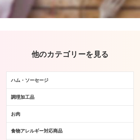
他のカテゴリーを見る
ハム・ソーセージ
ハム
調理加工品
ソーセージ
ハンバーグ
ベーコン
お肉
ミートボール
焼豚
牛肉
チキン加工品
その他
食物アレルギー対応商品
豚肉
中華・アジア総菜