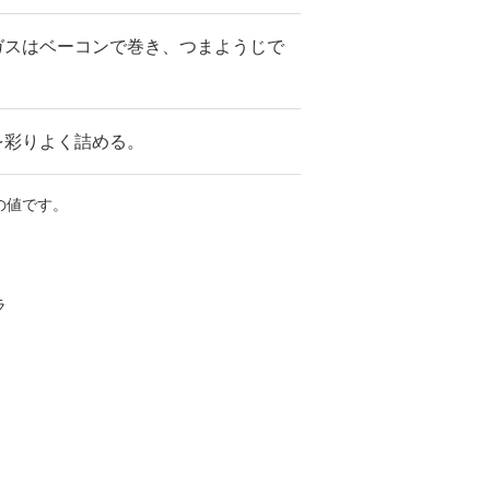
ガスはベーコンで巻き、つまようじで
。
を彩りよく詰める。
の値です。
ラ