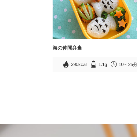
海の仲間弁当
390kcal
1.1g
10～25