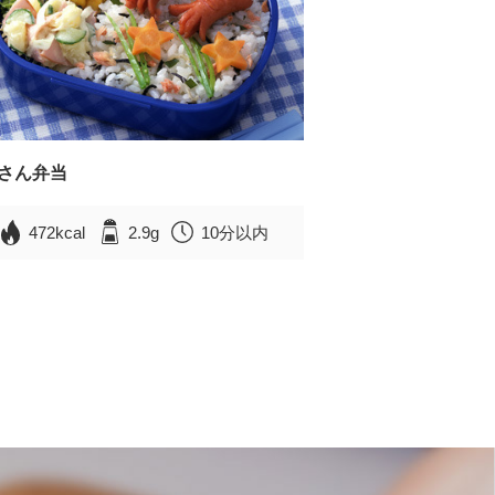
さん弁当
472kcal
2.9g
10分以内