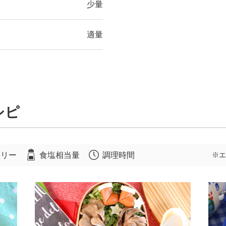
少量
適量
シピ
ロリー
食塩相当量
調理時間
※エ