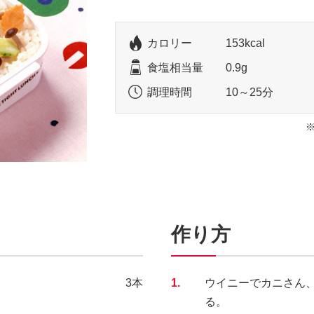
カロリー
153kcal
食塩相当量
0.9g
調理時間
10～25分
作り方
3本
1.
ウイニーでカニさん
る。