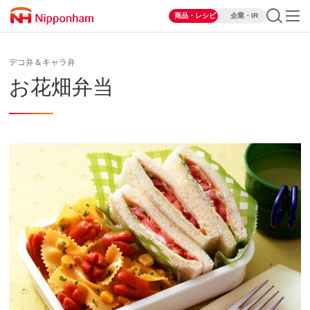
商品・レシピ
企業・IR
デコ弁＆キャラ弁
お花畑弁当