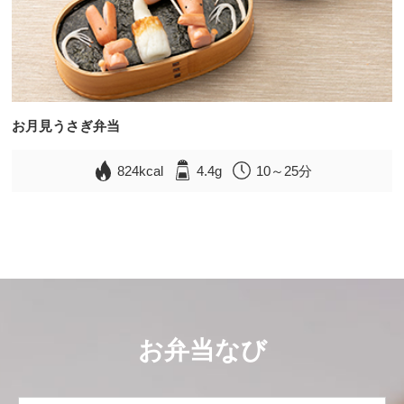
お月見うさぎ弁当
824kcal
4.4g
10～25分
お弁当なび