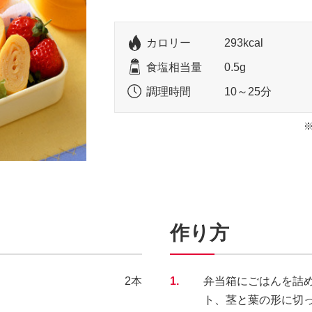
カロリー
293kcal
食塩相当量
0.5g
調理時間
10～25分
作り方
2本
1.
弁当箱にごはんを詰
ト、茎と葉の形に切