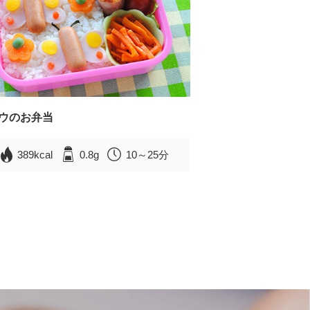
ウのお弁当
389kcal
0.8g
10～25分