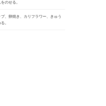
んをのせる。
ップ、卵焼き、カリフラワー、きゅう
める。