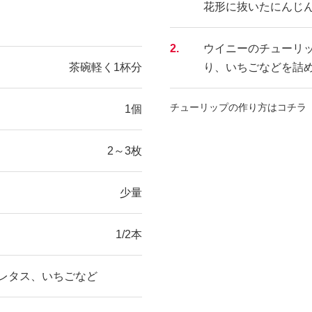
花形に抜いたにんじ
2.
ウイニーのチューリ
茶碗軽く1杯分
り、いちごなどを詰
チューリップの作り方はコチラ
1個
2～3枚
少量
1/2本
レタス、いちごなど