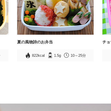
夏の風物詩のお弁当
チョ
分
822kcal
1.5g
10～25分