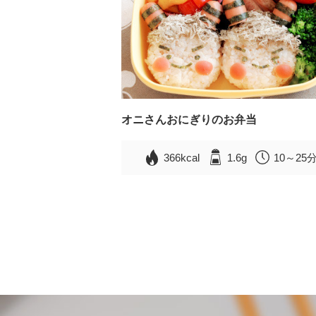
オニさんおにぎりのお弁当
366kcal
1.6g
10～25