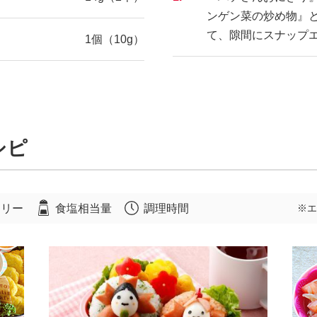
ンゲン菜の炒め物』
て、隙間にスナップ
1個（10g）
シピ
ロリー
食塩相当量
調理時間
※エ