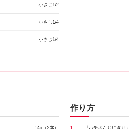
小さじ1/2
小さじ1/4
小さじ1/4
作り方
14g（2本）
1.
『ハチさんおにぎり