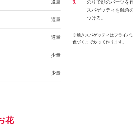
適量
3.
のりで顔のパーツを
スパゲッティを触角
つける。
適量
※焼きスパゲッティはフライパ
適量
色づくまで炒って作ります。
少量
少量
お花