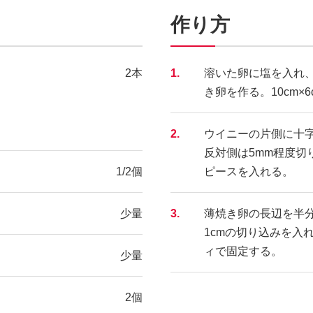
作り方
2本
1.
溶いた卵に塩を入れ
き卵を作る。10cm×
2.
ウイニーの片側に十字
反対側は5mm程度切
1/2個
ピースを入れる。
少量
3.
薄焼き卵の長辺を半分
1cmの切り込みを入
ィで固定する。
少量
2個