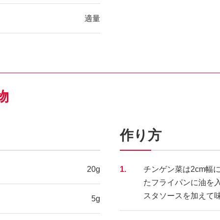
適量
物
作り方
20g
1.
チンゲン菜は2cm幅
たフライパンに油を
スタソースを加えて
5g