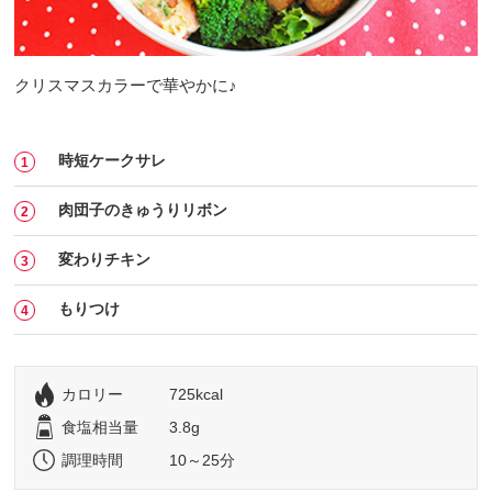
クリスマスカラーで華やかに♪
時短ケークサレ
肉団子のきゅうりリボン
変わりチキン
もりつけ
カロリー
725kcal
食塩相当量
3.8g
調理時間
10～25分