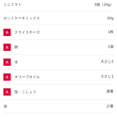
ミニトマト
3個（24g）
ホットケーキミックス
60g
1枚
スライスチーズ
A
1個
卵
A
大さじ2
水
A
小さじ1
オリーブオイル
A
適量
塩・こしょう
A
油
少量