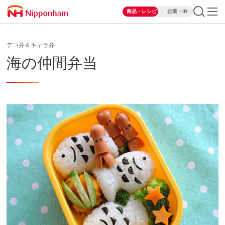
商品・レシピ
企業・IR
デコ弁＆キャラ弁
海の仲間弁当