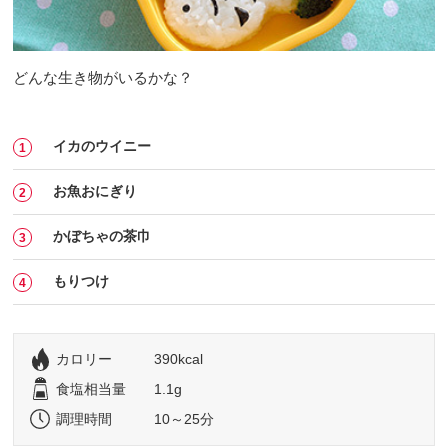
どんな生き物がいるかな？
イカのウイニー
お魚おにぎり
かぼちゃの茶巾
もりつけ
カロリー
390kcal
食塩相当量
1.1g
調理時間
10～25分