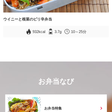
ウイニーと根菜のピリ辛弁当
932kcal
3.7g
10～25分
お弁当なび
お弁当特集