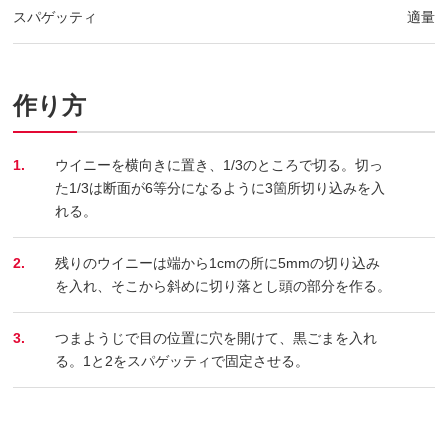
スパゲッティ
適量
作り方
1.
ウイニーを横向きに置き、1/3のところで切る。切っ
た1/3は断面が6等分になるように3箇所切り込みを入
れる。
2.
残りのウイニーは端から1cmの所に5mmの切り込み
を入れ、そこから斜めに切り落とし頭の部分を作る。
3.
つまようじで目の位置に穴を開けて、黒ごまを入れ
る。1と2をスパゲッティで固定させる。