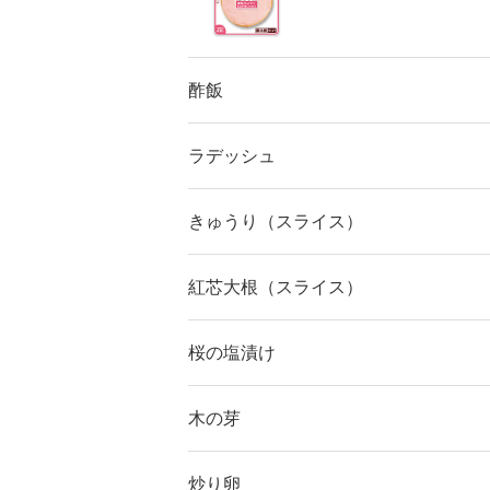
酢飯
ラデッシュ
きゅうり（スライス）
紅芯大根（スライス）
桜の塩漬け
木の芽
炒り卵