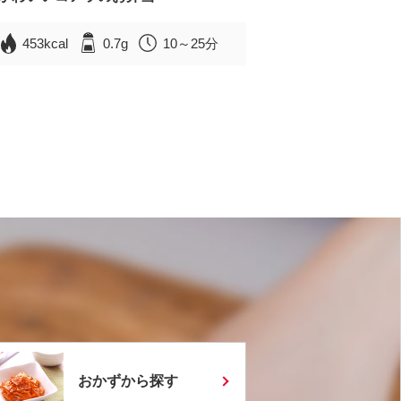
453kcal
0.7g
10～25分
おかずから探す