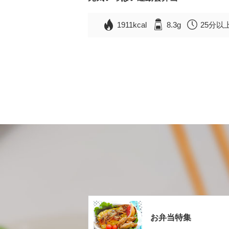
1911kcal
8.3g
25分以
お弁当特集