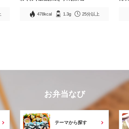
上
478kcal
1.3g
25分以上
お弁当なび
テーマから探す