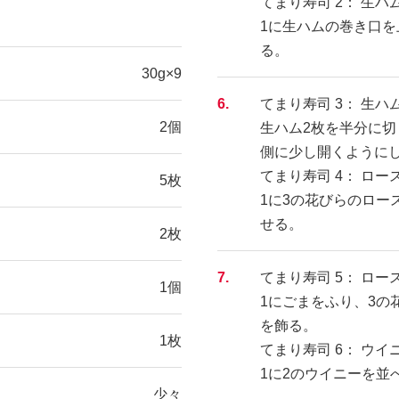
てまり寿司 2： 生ハ
1に生ハムの巻き口
る。
30g×9
6.
てまり寿司 3： 生
2個
生ハム2枚を半分に切
側に少し開くように
てまり寿司 4： ロ
5枚
1に3の花びらのロー
せる。
2枚
7.
てまり寿司 5： ロ
1個
1にごまをふり、3の
を飾る。
1枚
てまり寿司 6： ウイ
1に2のウイニーを並
少々