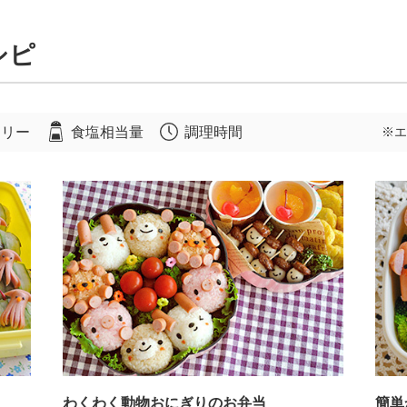
シピ
ロリー
食塩相当量
調理時間
※エ
わくわく動物おにぎりのお弁当
簡単