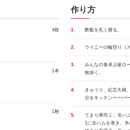
作り方
4枚
1.
酢飯を丸く握る。
2.
ウイニーの輪切り（ス
3.
みんなの食卓上級ロー
1本
枚抜く。
4.
きゅうり、紅芯大根
分をキッチンペーパ
1枚
5.
てまり寿司 1： 生
1に生ハムを巻き、