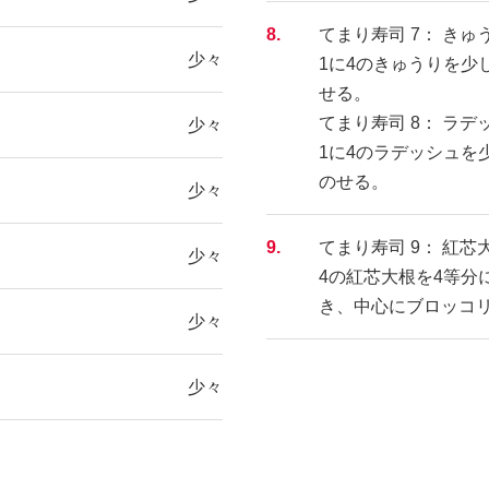
8.
てまり寿司 7： きゅ
少々
1に4のきゅうりを少
せる。
てまり寿司 8： ラ
少々
1に4のラデッシュを
のせる。
少々
9.
てまり寿司 9： 紅
少々
4の紅芯大根を4等分
き、中心にブロッコ
少々
少々