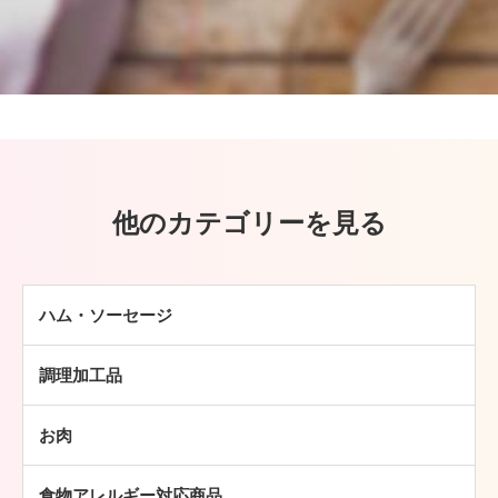
他のカテゴリーを見る
ハム・ソーセージ
ハム
調理加工品
ソーセージ
ハンバーグ
ベーコン
お肉
ミートボール
焼豚
牛肉
チキン加工品
その他
食物アレルギー対応商品