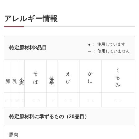
アレルギー情報
● ： 使用しています
特定原材料8品目
─ ： 使用していません
くるみ
そば
えび
かに
落花生
小麦
卵
乳
―
―
―
―
―
―
―
―
特定原材料に準ずるもの（20品目）
豚肉