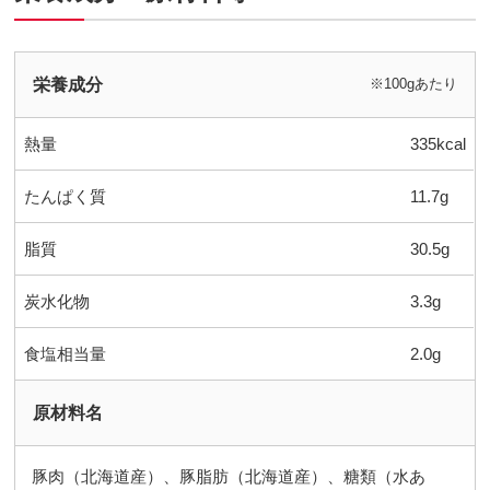
栄養成分
※100gあたり
熱量
335kcal
たんぱく質
11.7g
脂質
30.5g
炭水化物
3.3g
食塩相当量
2.0g
原材料名
豚肉（北海道産）、豚脂肪（北海道産）、糖類（水あ