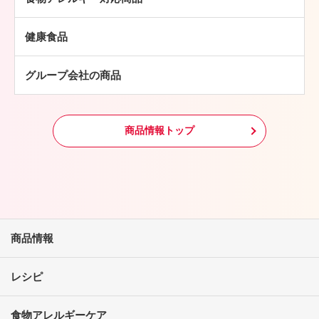
豚肉
中華・アジア総菜
鶏肉
パン・ピザ
健康食品
羊肉
常温食品
グループ会社の商品
冷凍食品
その他
商品情報トップ
商品情報
レシピ
食物アレルギーケア