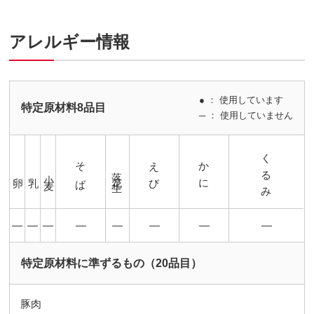
アレルギー情報
● ： 使用しています
特定原材料8品目
─ ： 使用していません
くるみ
そば
えび
かに
落花生
小麦
卵
乳
―
―
―
―
―
―
―
―
特定原材料に準ずるもの（20品目）
豚肉