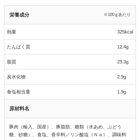
栄養成分
※100ｇあたり
熱量
325kcal
たんぱく質
12.4g
脂質
29.3g
炭水化物
2.9g
食塩相当量
1.9g
原材料名
豚肉（輸入、国産）、豚脂肪、糖類（水あめ、ぶどう
糖、砂糖）、食塩、香辛料／リン酸塩（Ｎａ）、調味料