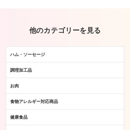
他のカテゴリーを見る
ハム・ソーセージ
ハム
調理加工品
ソーセージ
ハンバーグ
ベーコン
お肉
ミートボール
焼豚
牛肉
チキン加工品
その他
食物アレルギー対応商品
豚肉
中華・アジア総菜
鶏肉
パン・ピザ
健康食品
羊肉
常温食品