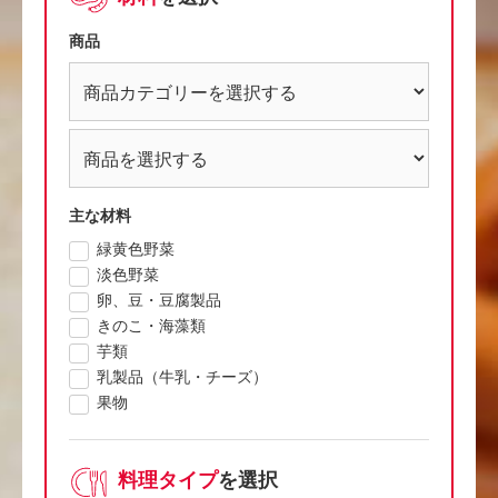
商品
主な材料
緑黄色野菜
淡色野菜
卵、豆・豆腐製品
きのこ・海藻類
芋類
乳製品（牛乳・チーズ）
果物
料理タイプ
を選択