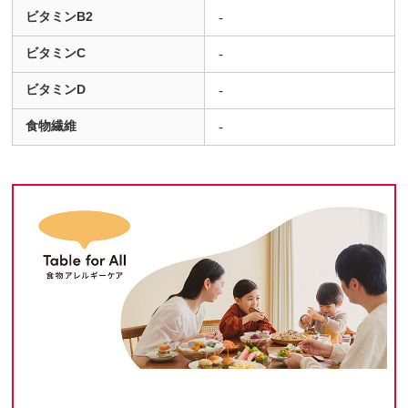
ビタミンB2
-
ビタミンC
-
ビタミンD
-
食物繊維
-