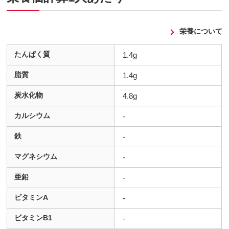
栄養について
たんぱく質
1.4g
脂質
1.4g
炭水化物
4.8g
カルシウム
-
鉄
-
マグネシウム
-
亜鉛
-
ビタミンA
-
ビタミンB1
-