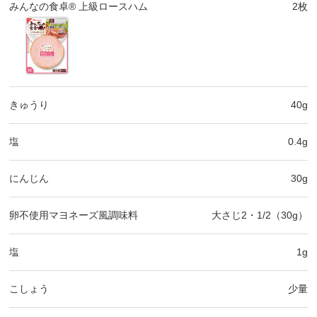
みんなの食卓® 上級ロースハム
2枚
きゅうり
40g
塩
0.4g
にんじん
30g
卵不使用マヨネーズ風調味料
大さじ2・1/2（30g）
塩
1g
こしょう
少量