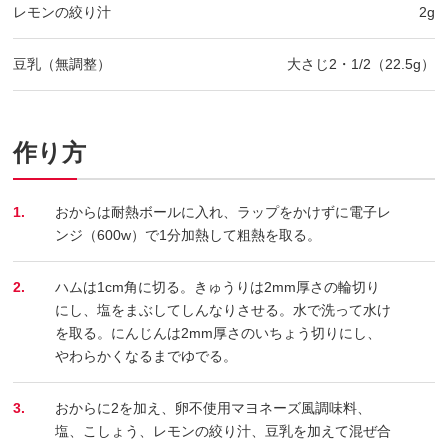
レモンの絞り汁
2g
豆乳（無調整）
大さじ2・1/2（22.5g）
作り方
1.
おからは耐熱ボールに入れ、ラップをかけずに電子レ
ンジ（600w）で1分加熱して粗熱を取る。
2.
ハムは1cm角に切る。きゅうりは2mm厚さの輪切り
にし、塩をまぶしてしんなりさせる。水で洗って水け
を取る。にんじんは2mm厚さのいちょう切りにし、
やわらかくなるまでゆでる。
3.
おからに2を加え、卵不使用マヨネーズ風調味料、
塩、こしょう、レモンの絞り汁、豆乳を加えて混ぜ合