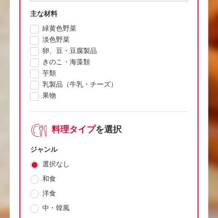
主な材料
緑黄色野菜
淡色野菜
卵、豆・豆腐製品
きのこ・海藻類
芋類
乳製品（牛乳・チーズ）
果物
料理タイプ
を選択
ジャンル
選択なし
和食
洋食
中・韓風