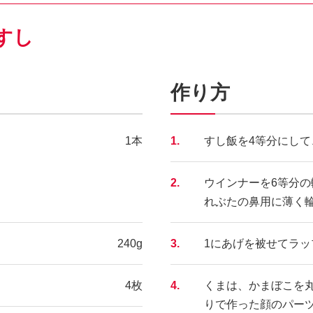
すし
作り方
1本
1.
すし飯を4等分にし
2.
ウインナーを6等分
れぶたの鼻用に薄く
240g
3.
1にあげを被せてラ
4枚
4.
くまは、かまぼこを
りで作った顔のパー