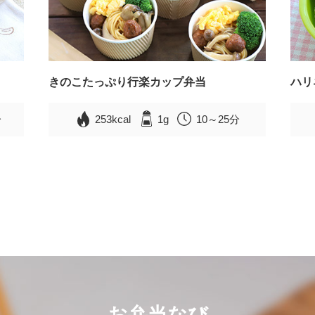
きのこたっぷり行楽カップ弁当
ハリ
分
253kcal
1g
10～25分
お弁当なび