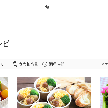
4g
シピ
ロリー
食塩相当量
調理時間
※エ