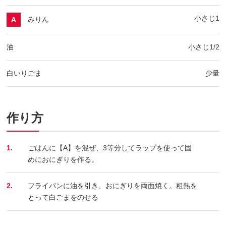
小さじ1
みりん
A
油
小さじ1/2
白いりごま
少量
作り方
1.
ごはんに【A】を混ぜ、3等分してラップを使って固
めにおにぎりを作る。
2.
フライパンに油を引き、おにぎりを両面焼く。粗熱を
とって白ごまをのせる