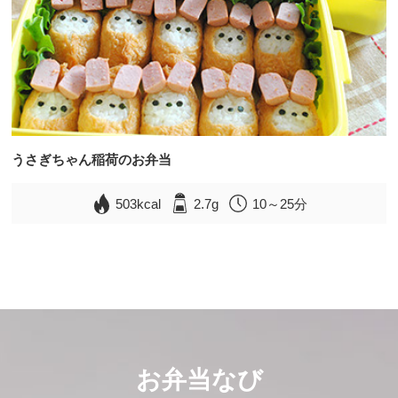
うさぎちゃん稲荷のお弁当
503kcal
2.7g
10～25分
お弁当なび