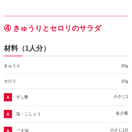
④ きゅうりとセロリのサラダ
材料（1人分）
きゅうり
20g
セロリ
10g
小さじ1
すし酢
A
各少量
塩・こしょう
A
小さじ1/2
ごま油
A