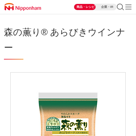
商品・レシピ
企業・IR
森の薫り® あらびきウインナ
ー