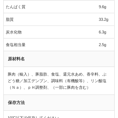
たんぱく質
9.6g
脂質
33.2g
炭水化物
6.3g
食塩相当量
2.5g
原材料名
豚肉（輸入）、豚脂肪、食塩、還元水あめ、香辛料、ぶ
どう糖／加工デンプン、調味料（有機酸等）、リン酸塩
（Ｎａ）、ｐＨ調整剤、（一部に豚肉を含む）
保存方法
10℃以下で保存してください。