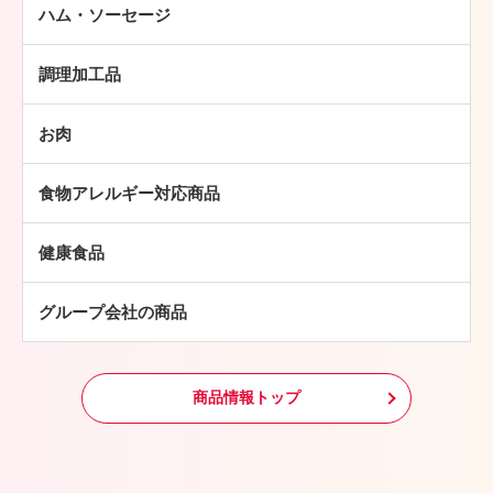
ハム・ソーセージ
ハム
調理加工品
ソーセージ
ハンバーグ
ベーコン
お肉
ミートボール
焼豚
牛肉
チキン加工品
その他
食物アレルギー対応商品
豚肉
中華・アジア総菜
鶏肉
パン・ピザ
健康食品
羊肉
常温食品
グループ会社の商品
冷凍食品
その他
商品情報トップ