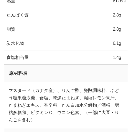
熱量
61kcal
たんぱく質
2.8g
脂質
2.8g
炭水化物
6.1g
食塩相当量
1.4g
原材料名
マスタード（カナダ産）、りんご酢、発酵調味料、ぶど
う糖果糖液糖、食塩、乾燥たまねぎ、濃縮レモン果汁、
たまねぎエキス、香辛料、たん白加水分解物／酒精、増
粘多糖類、ビタミンＣ、ウコン色素、（一部に大豆・り
んごを含む）