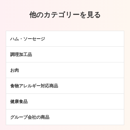
他のカテゴリーを見る
ハム・ソーセージ
ハム
調理加工品
ソーセージ
ハンバーグ
ベーコン
お肉
ミートボール
焼豚
牛肉
チキン加工品
その他
食物アレルギー対応商品
豚肉
中華・アジア総菜
鶏肉
パン・ピザ
健康食品
羊肉
常温食品
グループ会社の商品
冷凍食品
その他