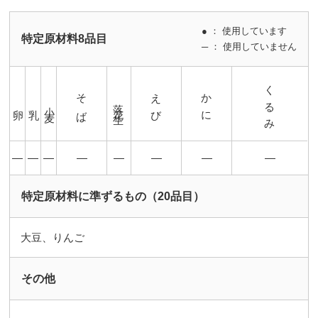
● ： 使用しています
特定原材料8品目
─ ： 使用していません
くるみ
そば
えび
かに
落花生
小麦
卵
乳
―
―
―
―
―
―
―
―
特定原材料に準ずるもの（20品目）
大豆、りんご
その他