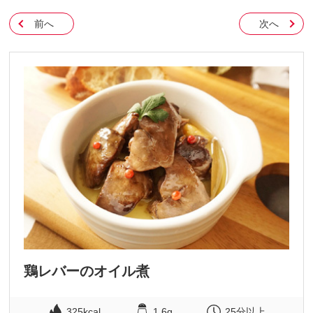
前へ
次へ
鶏レバーのオイル煮
325kcal
1.6g
25分以上