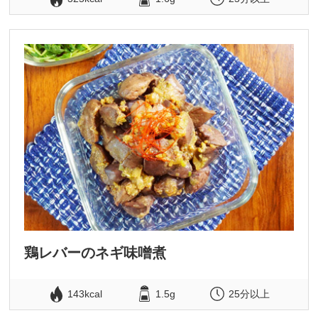
鶏レバーのネギ味噌煮
143kcal
1.5g
25分以上