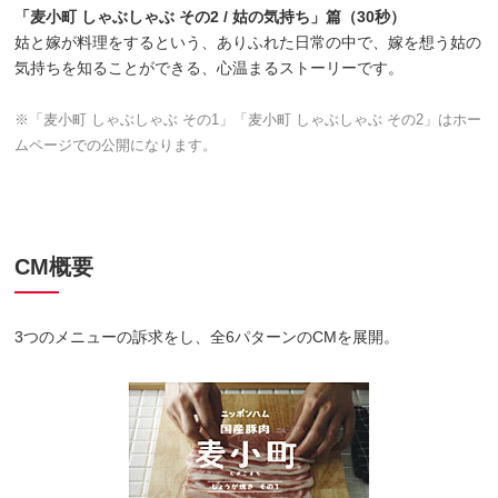
「麦小町 しゃぶしゃぶ その2 / 姑の気持ち」篇（30秒）
姑と嫁が料理をするという、ありふれた日常の中で、嫁を想う姑の
気持ちを知ることができる、心温まるストーリーです。
※「麦小町 しゃぶしゃぶ その1」「麦小町 しゃぶしゃぶ その2」はホー
ムページでの公開になります。
CM概要
3つのメニューの訴求をし、全6パターンのCMを展開。