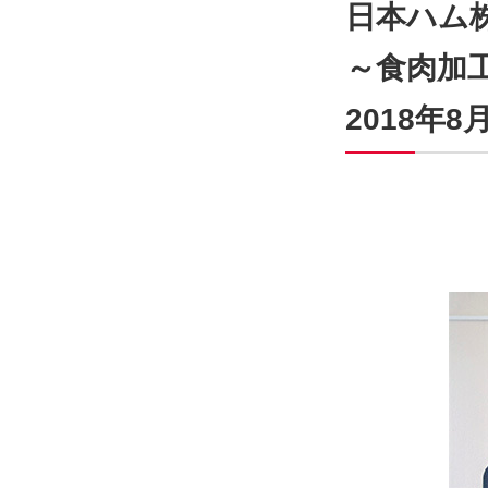
日本ハム
～食肉加
2018年