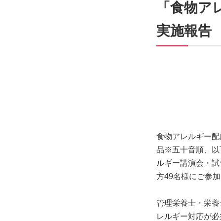
「食物アレ
実施報告
食物アレルギー配
品※五十音順、以
ルギー講演会・試
方49名様にご参
管理栄養士・栄養
レルギー対応が必