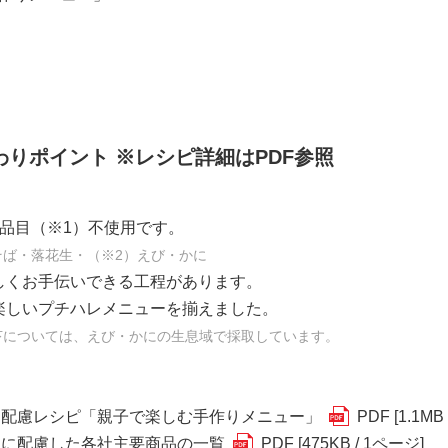
りポイント ※レシピ詳細はPDF参照
7品目（※1）不使用です。
そば・落花生・（※2）えび・かに
しくお手伝いできる工程があります。
楽しいプチハレメニューを揃えました。
苔については、えび・かにの生息域で採取しています。
ー配慮レシピ「親子で楽しむ手作りメニュー」
PDF [1.1MB
ーに配慮した各社主要商品の一覧
PDF [475KB / 1ページ]