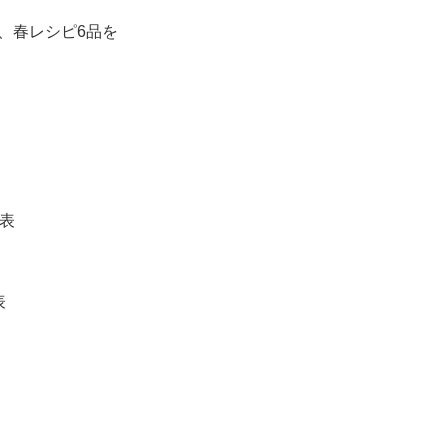
、春レシピ6品を
表
表