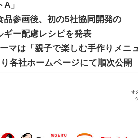
トA」
食品参画後、初の5社協同開発の
ルギー配慮レシピを発表
テーマは「親子で楽しむ手作りメニ
日より各社ホームページにて順次公開
オ