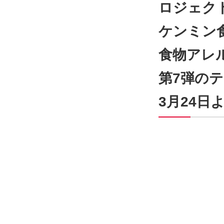
ロジェク
ケンミン
食物アレ
第7弾の
3月24